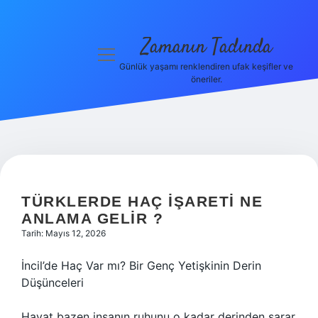
Zamanın Tadında
menüyü
aç
Günlük yaşamı renklendiren ufak keşifler ve
öneriler.
Anasayfa
Gizlilik
Politikası
Yasal Uyarı
TÜRKLERDE HAÇ IŞARETI NE
Hakkımızda
ANLAMA GELIR ?
Tarih: Mayıs 12, 2026
İncil’de Haç Var mı? Bir Genç Yetişkinin Derin
Düşünceleri
Hayat bazen insanın ruhunu o kadar derinden sarar