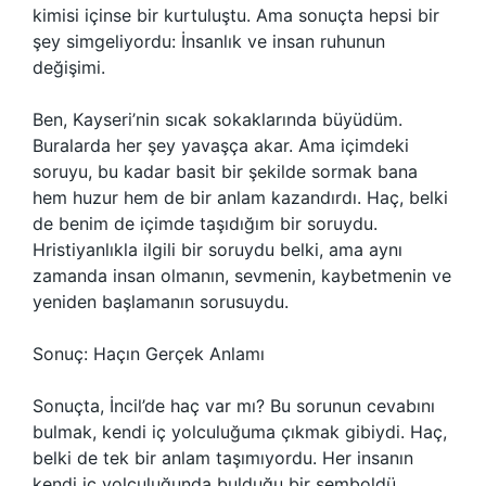
kimisi içinse bir kurtuluştu. Ama sonuçta hepsi bir
şey simgeliyordu: İnsanlık ve insan ruhunun
değişimi.
Ben, Kayseri’nin sıcak sokaklarında büyüdüm.
Buralarda her şey yavaşça akar. Ama içimdeki
soruyu, bu kadar basit bir şekilde sormak bana
hem huzur hem de bir anlam kazandırdı. Haç, belki
de benim de içimde taşıdığım bir soruydu.
Hristiyanlıkla ilgili bir soruydu belki, ama aynı
zamanda insan olmanın, sevmenin, kaybetmenin ve
yeniden başlamanın sorusuydu.
Sonuç: Haçın Gerçek Anlamı
Sonuçta, İncil’de haç var mı? Bu sorunun cevabını
bulmak, kendi iç yolculuğuma çıkmak gibiydi. Haç,
belki de tek bir anlam taşımıyordu. Her insanın
kendi iç yolculuğunda bulduğu bir semboldü.