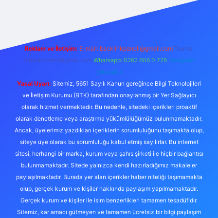
 mobil giriş
Reklam ve İletişim:
E-mail:
backlinkpaneli@gmail.com
Teams:
forumhizmeti@gmail.com
Whatsapp: 0262 606 0 726
Telegram:
@karabul
Yasal Uyarı:
Sitemiz, 5651 Sayılı Kanun gereğince Bilgi Teknolojileri
ve İletişim Kurumu (BTK) tarafından onaylanmış bir Yer Sağlayıcı
olarak hizmet vermektedir. Bu nedenle, sitedeki içerikleri proaktif
olarak denetleme veya araştırma yükümlülüğümüz bulunmamaktadır.
Ancak, üyelerimiz yazdıkları içeriklerin sorumluluğunu taşımakta olup,
siteye üye olarak bu sorumluluğu kabul etmiş sayılırlar. Bu internet
sitesi, herhangi bir marka, kurum veya şahıs şirketi ile hiçbir bağlantısı
bulunmamaktadır. Sitede yalnızca kendi hazırladığımız makaleler
paylaşılmaktadır. Burada yer alan içerikler haber niteliği taşımamakta
olup, gerçek kurum ve kişiler hakkında paylaşım yapılmamaktadır.
Gerçek kurum ve kişiler ile isim benzerlikleri tamamen tesadüfidir.
Sitemiz, kar amacı gütmeyen ve tamamen ücretsiz bir bilgi paylaşım