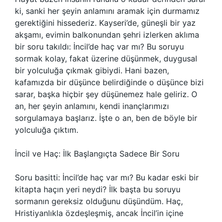
ki, sanki her şeyin anlamını aramak için durmamız
gerektiğini hissederiz. Kayseri’de, güneşli bir yaz
akşamı, evimin balkonundan şehri izlerken aklıma
bir soru takıldı: İncil’de haç var mı? Bu soruyu
sormak kolay, fakat üzerine düşünmek, duygusal
bir yolculuğa çıkmak gibiydi. Hani bazen,
kafamızda bir düşünce belirdiğinde o düşünce bizi
sarar, başka hiçbir şey düşünemez hale geliriz. O
an, her şeyin anlamını, kendi inançlarımızı
sorgulamaya başlarız. İşte o an, ben de böyle bir
yolculuğa çıktım.
İncil ve Haç: İlk Başlangıçta Sadece Bir Soru
Soru basitti: İncil’de haç var mı? Bu kadar eski bir
kitapta haçın yeri neydi? İlk başta bu soruyu
sormanın gereksiz olduğunu düşündüm. Haç,
Hristiyanlıkla özdeşleşmiş, ancak İncil’in içine