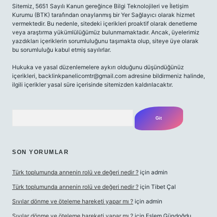
Sitemiz, 5651 Sayılı Kanun gereğince Bilgi Teknolojileri ve İletişim
Kurumu (BTK) tarafından onaylanmış bir Yer Sağlayıcı olarak hizmet
vermektedir. Bu nedenle, sitedeki içerikleri proaktif olarak denetleme
veya araştırma yükümlülüğümüz bulunmamaktadır. Ancak, üyelerimiz
yazdıkları içeriklerin sorumluluğunu taşımakta olup, siteye üye olarak
bu sorumluluğu kabul etmiş sayılırlar.
Hukuka ve yasal düzenlemelere aykırı olduğunu düşündüğünüz
içerikleri,
backlinkpanelicomtr@gmail.com
adresine bildirmeniz halinde,
ilgili içerikler yasal süre içerisinde sitemizden kaldırılacaktır.
Arama
SON YORUMLAR
Türk toplumunda annenin rolü ve değeri nedir ?
için
admin
Türk toplumunda annenin rolü ve değeri nedir ?
için
Tibet Çal
Sıvılar dönme ve öteleme hareketi yapar mı ?
için
admin
Sıvılar dönme ve öteleme hareketi yapar mı ?
için
Eslem Gündoğdu