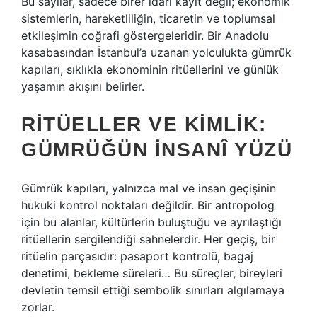
Bu sayılar, sadece birer idari kayıt değil; ekonomik
sistemlerin, hareketliliğin, ticaretin ve toplumsal
etkileşimin coğrafi göstergeleridir. Bir Anadolu
kasabasından İstanbul’a uzanan yolculukta gümrük
kapıları, sıklıkla ekonominin ritüellerini ve günlük
yaşamın akışını belirler.
RITÜELLER VE KIMLIK:
GÜMRÜĞÜN İNSANÎ YÜZÜ
Gümrük kapıları, yalnızca mal ve insan geçişinin
hukuki kontrol noktaları değildir. Bir antropolog
için bu alanlar, kültürlerin buluştuğu ve ayrılaştığı
ritüellerin sergilendiği sahnelerdir. Her geçiş, bir
ritüelin parçasıdır: pasaport kontrolü, bagaj
denetimi, bekleme süreleri… Bu süreçler, bireyleri
devletin temsil ettiği sembolik sınırları algılamaya
zorlar.