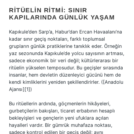
RITÜELIN RITMI: SINIR
KAPILARINDA GÜNLÜK YAŞAM
Kapıkule’den Sarp’a, Habur’dan Ercan Havaalanı’na
kadar sınır geçiş noktaları, farklı toplumsal
grupların günlük pratiklerine tanıklık eder. Örneğin
yaz sezonunda Kapıkule’de yolcu sayısının artması,
sadece ekonomik bir veri değil; kültürlerarası bir
ritüelin yükselen temposudur. Bu geçişler sırasında
insanlar, hem devletin düzenleyici gücünü hem de
kendi kimliklerini yeniden şekillendirirler. ([Anadolu
Ajansı][1])
Bu ritüellerin ardında, göçmenlerin hikâyeleri,
gurbetçilerin bakışları, ticaret erbabının hesaplı
bekleyişleri ve gençlerin yeni ufuklara açılan
hayalleri vardır. Bir gümrük muhafaza noktası,
sadece kontrol edilen bir geçiş değil; aynı