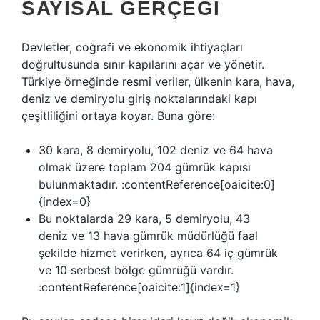
SAYISAL GERÇEĞI
Devletler, coğrafi ve ekonomik ihtiyaçları
doğrultusunda sınır kapılarını açar ve yönetir.
Türkiye örneğinde resmî veriler, ülkenin kara, hava,
deniz ve demiryolu giriş noktalarındaki kapı
çeşitliliğini ortaya koyar. Buna göre:
30 kara, 8 demiryolu, 102 deniz ve 64 hava
olmak üzere toplam 204 gümrük kapısı
bulunmaktadır. :contentReference[oaicite:0]
{index=0}
Bu noktalarda 29 kara, 5 demiryolu, 43
deniz ve 13 hava gümrük müdürlüğü faal
şekilde hizmet verirken, ayrıca 64 iç gümrük
ve 10 serbest bölge gümrüğü vardır.
:contentReference[oaicite:1]{index=1}