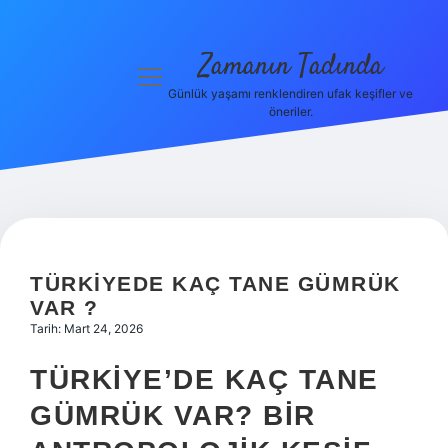
Zamanın Tadında
menüyü
aç
Günlük yaşamı renklendiren ufak keşifler ve
öneriler.
Anasayfa
Gizlilik
Politikası
Yasal Uyarı
TÜRKIYEDE KAÇ TANE GÜMRÜK
Hakkımızda
VAR ?
Tarih: Mart 24, 2026
TÜRKIYE’DE KAÇ TANE
GÜMRÜK VAR? BIR