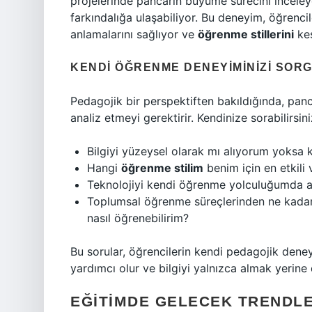
projelerinde pancarın büyüme sürecini inceley
farkındalığa ulaşabiliyor. Bu deneyim, öğrenc
anlamalarını sağlıyor ve
öğrenme stillerini
keş
KENDI ÖĞRENME DENEYIMINIZI SOR
Pedagojik bir perspektiften bakıldığında, pan
analiz etmeyi gerektirir. Kendinize sorabilirsini
Bilgiyi yüzeysel olarak mı alıyorum yoksa 
Hangi
öğrenme stilim
benim için en etkili 
Teknolojiyi kendi öğrenme yolculuğumda ak
Toplumsal öğrenme süreçlerinden ne kadar
nasıl öğrenebilirim?
Bu sorular, öğrencilerin kendi pedagojik deneyi
yardımcı olur ve bilgiyi yalnızca almak yerine 
EĞITIMDE GELECEK TRENDLE