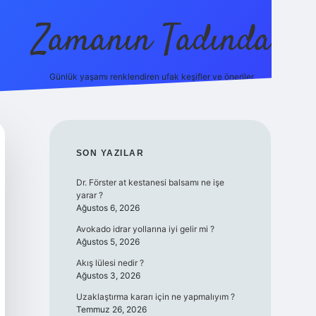
Zamanın Tadında
Günlük yaşamı renklendiren ufak keşifler ve öneriler.
ilbet mobil gi
SIDEBAR
SON YAZILAR
Dr. Förster at kestanesi balsamı ne işe
yarar ?
Ağustos 6, 2026
Avokado idrar yollarına iyi gelir mi ?
Ağustos 5, 2026
Akış lülesi nedir ?
Ağustos 3, 2026
Uzaklaştırma kararı için ne yapmalıyım ?
Temmuz 26, 2026