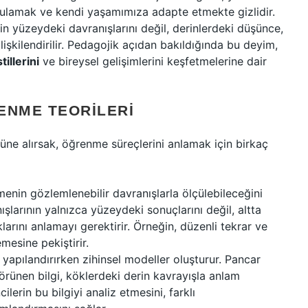
gulamak ve kendi yaşamımıza adapte etmekte gizlidir.
nin yüzeydeki davranışlarını değil, derinlerdeki düşünce,
şkilendirilir. Pedagojik açıdan bakıldığında bu deyim,
illerini
ve bireysel gelişimlerini keşfetmelerine dair
ENME TEORILERI
üne alırsak, öğrenme süreçlerini anlamak için birkaç
nin gözlemlenebilir davranışlarla ölçülebileceğini
şlarının yalnızca yüzeydeki sonuçlarını değil, altta
arını anlamayı gerektirir. Örneğin, düzenli tekrar ve
emesine pekiştirir.
p yapılandırırken zihinsel modeller oluşturur. Pancar
rünen bilgi, köklerdeki derin kavrayışla anlam
ilerin bu bilgiyi analiz etmesini, farklı