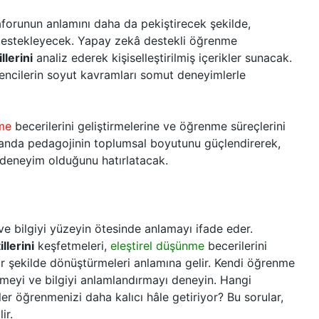
forunun anlamını daha da pekiştirecek şekilde,
 destekleyecek. Yapay zekâ destekli öğrenme
lerini
analiz ederek kişiselleştirilmiş içerikler sunacak.
rencilerin soyut kavramları somut deneyimlerle
nme
becerilerini geliştirmelerine ve öğrenme süreçlerini
manda pedagojinin toplumsal boyutunu güçlendirerek,
 deneyim olduğunu hatırlatacak.
ve bilgiyi yüzeyin ötesinde anlamayı ifade eder.
llerini
keşfetmeleri,
eleştirel düşünme
becerilerini
bir şekilde dönüştürmeleri anlamına gelir. Kendi öğrenme
şmeyi ve bilgiyi anlamlandırmayı deneyin. Hangi
mler öğrenmenizi daha kalıcı hâle getiriyor? Bu sorular,
ir.