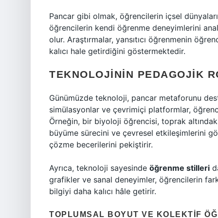
Pancar gibi olmak, öğrencilerin içsel dünyala
öğrencilerin kendi öğrenme deneyimlerini ana
olur. Araştırmalar, yansıtıcı öğrenmenin öğrencil
kalıcı hale getirdiğini göstermektedir.
TEKNOLOJININ PEDAGOJIK 
Günümüzde teknoloji, pancar metaforunu deste
simülasyonlar ve çevrimiçi platformlar, öğrenc
Örneğin, bir biyoloji öğrencisi, toprak altında
büyüme sürecini ve çevresel etkileşimlerini gö
çözme becerilerini pekiştirir.
Ayrıca, teknoloji sayesinde
öğrenme stilleri
da
grafikler ve sanal deneyimler, öğrencilerin fa
bilgiyi daha kalıcı hâle getirir.
TOPLUMSAL BOYUT VE KOLEKTIF Ö