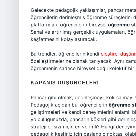
Gelecekte pedagojik yaklaşımlar, pancar meta
öğrencilerin derinleşmiş öğrenme süreçlerini
platformları, öğrencilerin bireysel
öğrenme stil
Sanal ve artırılmış gerçeklik uygulamaları, öğ
keşfetmesini kolaylaştıracak.
Bu trendler, öğrencilerin kendi
eleştirel düşü
özelleştirmelerine olanak tanıyacak. Aynı za
öğrenmenin sadece bireysel değil kolektif bir
KAPANIŞ DÜŞÜNCELERI
Pancar gibi olmak, derinleşmeyi, kök salmayı 
Pedagojik açıdan bu, öğrencilerin
öğrenme sti
geliştirmeleri ve kendi deneyimlerini anlamlı 
yolculuğunuzda, pancarın kökleri gibi derinle
stratejiler sizin için en verimli? Hangi deneyi
pedagojik keşfiniz için başlangıç noktası olabil