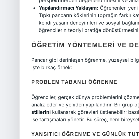
perspektiflerden değerlendirmesini ve anla
Yapılandırmacı Yaklaşım:
Öğrenenler, yeni b
Tıpkı pancarın köklerinin toprağın farklı k
kendi yaşam deneyimleri ve sosyal bağlamla
öğrencilerin teoriyi pratiğe dönüştürmesini
ÖĞRETIM YÖNTEMLERI VE D
Pancar gibi derinleşen öğrenme, yüzeysel bilg
İşte birkaç örnek:
PROBLEM TABANLI ÖĞRENME
Öğrenciler, gerçek dünya problemlerini çözmey
analiz eder ve yeniden yapılandırır. Bir grup öğ
stillerini
kullanarak görevleri üstlenebilir; bazıl
ise tartışmaları yönetir. Bu süreç, hem bireyse
YANSITICI ÖĞRENME VE GÜNLÜK TU