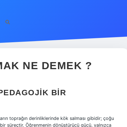
MAK NE DEMEK ?
PEDAGOJIK BIR
rın toprağın derinliklerinde kök salması gibidir; çoğu
ir süreçtir. Öğrenmenin dönüştürücü gücü, yalnızca