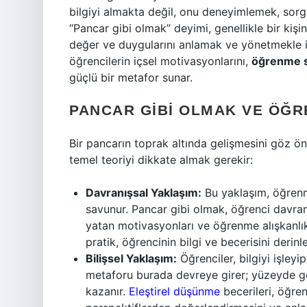
bilgiyi almakta değil, onu deneyimlemek, sor
“Pancar gibi olmak” deyimi, genellikle bir kişi
değer ve duygularını anlamak ve yönetmekle ili
öğrencilerin içsel motivasyonlarını,
öğrenme st
güçlü bir metafor sunar.
PANCAR GIBI OLMAK VE ÖĞR
Bir pancarın toprak altında gelişmesini göz ön
temel teoriyi dikkate almak gerekir:
Davranışsal Yaklaşım:
Bu yaklaşım, öğrenme
savunur. Pancar gibi olmak, öğrenci davranı
yatan motivasyonları ve öğrenme alışkanlıkl
pratik, öğrencinin bilgi ve becerisini derinl
Bilişsel Yaklaşım:
Öğrenciler, bilgiyi işleyi
metaforu burada devreye girer; yüzeyde gö
kazanır.
Eleştirel düşünme
becerileri, öğrenc