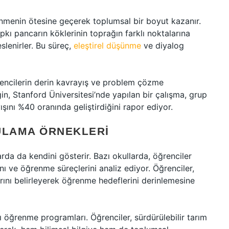
nmenin ötesine geçerek toplumsal bir boyut kazanır.
ıpkı pancarın köklerinin toprağın farklı noktalarına
slenirler. Bu süreç,
eleştirel düşünme
ve diyalog
ğrencilerin derin kavrayış ve problem çözme
in, Stanford Üniversitesi’nde yapılan bir çalışma, grup
ışını %40 oranında geliştirdiğini rapor ediyor.
ULAMA ÖRNEKLERI
da da kendini gösterir. Bazı okullarda, öğrenciler
ını ve öğrenme süreçlerini analiz ediyor. Öğrenciler,
arını belirleyerek öğrenme hedeflerini derinlemesine
lı öğrenme programları. Öğrenciler, sürdürülebilir tarım