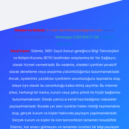
ş
Reklam ve İletişim:
E-mail:
backlinkpaneli@gmail.com
Teams:
forumhizmeti@gmail.com
Whatsapp: 0262 606 0 726
Telegram:
@karabul
Yasal Uyarı:
Sitemiz, 5651 Sayılı Kanun gereğince Bilgi Teknolojileri
ve İletişim Kurumu (BTK) tarafından onaylanmış bir Yer Sağlayıcı
olarak hizmet vermektedir. Bu nedenle, sitedeki içerikleri proaktif
olarak denetleme veya araştırma yükümlülüğümüz bulunmamaktadır.
Ancak, üyelerimiz yazdıkları içeriklerin sorumluluğunu taşımakta olup,
siteye üye olarak bu sorumluluğu kabul etmiş sayılırlar. Bu internet
sitesi, herhangi bir marka, kurum veya şahıs şirketi ile hiçbir bağlantısı
bulunmamaktadır. Sitede yalnızca kendi hazırladığımız makaleler
paylaşılmaktadır. Burada yer alan içerikler haber niteliği taşımamakta
olup, gerçek kurum ve kişiler hakkında paylaşım yapılmamaktadır.
Gerçek kurum ve kişiler ile isim benzerlikleri tamamen tesadüfidir.
Sitemiz, kar amacı gütmeyen ve tamamen ücretsiz bir bilgi paylaşım