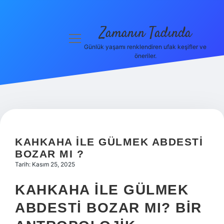
Zamanın Tadında
menüyü
aç
Günlük yaşamı renklendiren ufak keşifler ve
öneriler.
Anasayfa
Gizlilik
Politikası
Yasal Uyarı
KAHKAHA ILE GÜLMEK ABDESTI
Hakkımızda
BOZAR MI ?
Tarih: Kasım 25, 2025
KAHKAHA ILE GÜLMEK
ABDESTI BOZAR MI? BIR