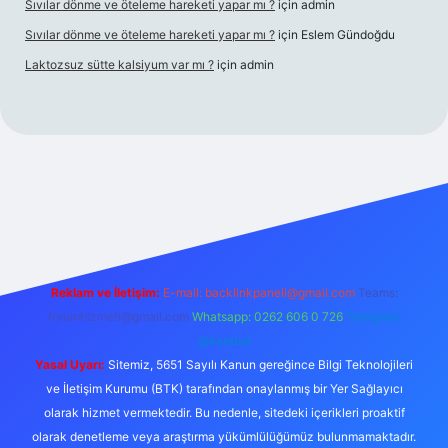
Sıvılar dönme ve öteleme hareketi yapar mı ?
için
admin
Sıvılar dönme ve öteleme hareketi yapar mı ?
için
Eslem Gündoğdu
Laktozsuz sütte kalsiyum var mı ?
için
admin
ş
Reklam ve İletişim:
E-mail:
backlinkpaneli@gmail.com
Teams:
forumhizmeti@gmail.com
Whatsapp: 0262 606 0 726
Telegram:
@karabul
Yasal Uyarı:
Sitemiz, 5651 Sayılı Kanun gereğince Bilgi Teknolojileri
ve İletişim Kurumu (BTK) tarafından onaylanmış bir Yer Sağlayıcı
olarak hizmet vermektedir. Bu nedenle, sitedeki içerikleri proaktif
olarak denetleme veya araştırma yükümlülüğümüz bulunmamaktadır.