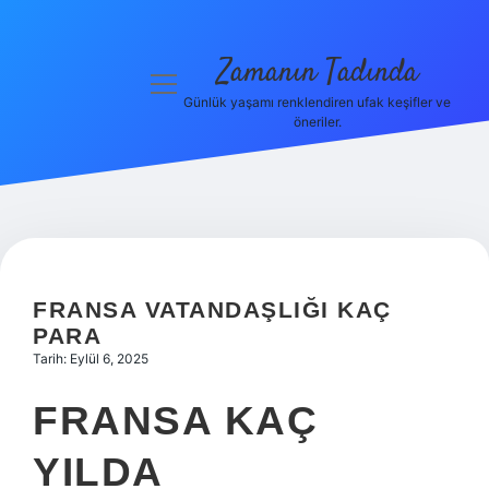
Zamanın Tadında
menüyü
aç
Günlük yaşamı renklendiren ufak keşifler ve
öneriler.
Anasayfa
Gizlilik
Politikası
Yasal Uyarı
FRANSA VATANDAŞLIĞI KAÇ
Hakkımızda
PARA
Tarih: Eylül 6, 2025
FRANSA KAÇ
YILDA