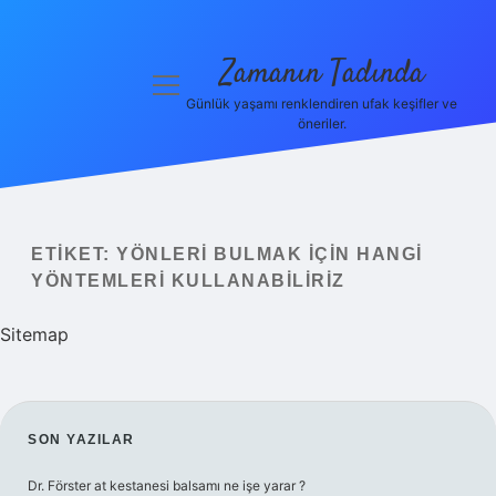
Zamanın Tadında
menüyü
aç
Günlük yaşamı renklendiren ufak keşifler ve
öneriler.
Anasayfa
Gizlilik
Politikası
ETIKET:
YÖNLERI BULMAK IÇIN HANGI
Yasal Uyarı
YÖNTEMLERI KULLANABILIRIZ
Hakkımızda
Sitemap
SIDEBAR
SON YAZILAR
Dr. Förster at kestanesi balsamı ne işe yarar ?