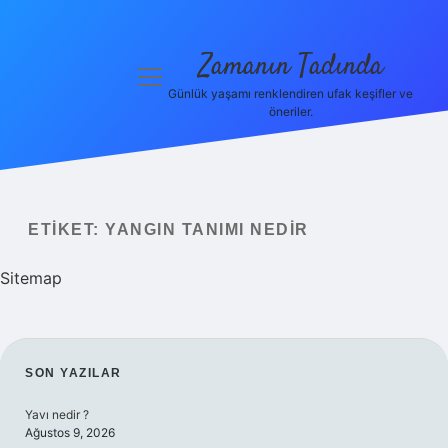
Zamanın Tadında
menüyü
aç
Günlük yaşamı renklendiren ufak keşifler ve
öneriler.
Anasayfa
Gizlilik
Politikası
ETIKET:
YANGIN TANIMI NEDIR
Yasal Uyarı
Sitemap
Hakkımızda
SIDEBAR
SON YAZILAR
Yavı nedir ?
Ağustos 9, 2026