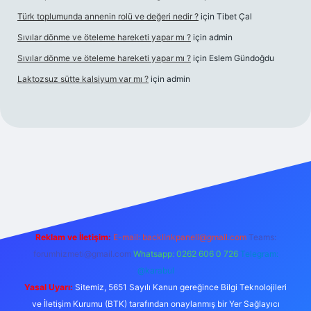
Türk toplumunda annenin rolü ve değeri nedir ?
için
Tibet Çal
Sıvılar dönme ve öteleme hareketi yapar mı ?
için
admin
Sıvılar dönme ve öteleme hareketi yapar mı ?
için
Eslem Gündoğdu
Laktozsuz sütte kalsiyum var mı ?
için
admin
giriş
Reklam ve İletişim:
E-mail:
backlinkpaneli@gmail.com
Teams:
forumhizmeti@gmail.com
Whatsapp: 0262 606 0 726
Telegram:
@karabul
Yasal Uyarı:
Sitemiz, 5651 Sayılı Kanun gereğince Bilgi Teknolojileri
ve İletişim Kurumu (BTK) tarafından onaylanmış bir Yer Sağlayıcı