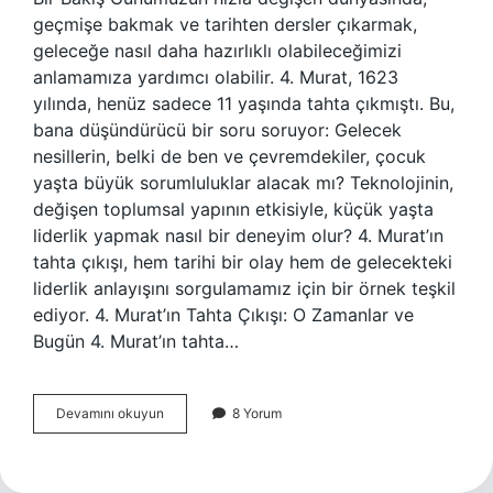
geçmişe bakmak ve tarihten dersler çıkarmak,
geleceğe nasıl daha hazırlıklı olabileceğimizi
anlamamıza yardımcı olabilir. 4. Murat, 1623
yılında, henüz sadece 11 yaşında tahta çıkmıştı. Bu,
bana düşündürücü bir soru soruyor: Gelecek
nesillerin, belki de ben ve çevremdekiler, çocuk
yaşta büyük sorumluluklar alacak mı? Teknolojinin,
değişen toplumsal yapının etkisiyle, küçük yaşta
liderlik yapmak nasıl bir deneyim olur? 4. Murat’ın
tahta çıkışı, hem tarihi bir olay hem de gelecekteki
liderlik anlayışını sorgulamamız için bir örnek teşkil
ediyor. 4. Murat’ın Tahta Çıkışı: O Zamanlar ve
Bugün 4. Murat’ın tahta…
Kıvırcık
Devamını okuyun
8 Yorum
nerede
yetişir
?