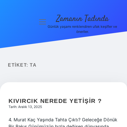
Zamanın Tadında
menüyü
aç
Günlük yaşamı renklendiren ufak keşifler ve
öneriler.
Anasayfa
Gizlilik
Politikası
ETIKET:
TA
Yasal Uyarı
Hakkımızda
KIVIRCIK NEREDE YETIŞIR ?
Tarih: Aralık 13, 2025
4. Murat Kaç Yaşında Tahta Çıktı? Geleceğe Dönük
Bir Bakış Günümüzün hızla değişen dünyasında,