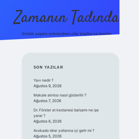
Zamanın Tadında
Günlük yaşamı renklendiren ufak keşifler ve öneriler.
ilbet mobil giriş
SIDEBAR
SON YAZILAR
Yavı nedir ?
Ağustos 9, 2026
Makale alıntısı nasıl gösterilir ?
Ağustos 7, 2026
Dr. Förster at kestanesi balsamı ne işe
yarar ?
Ağustos 6, 2026
Avokado idrar yollarına iyi gelir mi ?
Ağustos 5, 2026