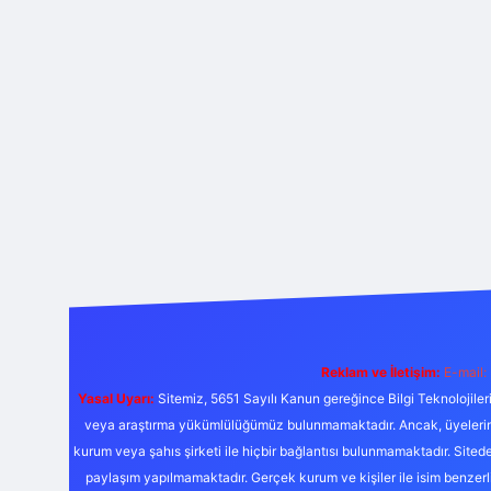
Reklam ve İletişim:
E-mail:
Yasal Uyarı:
Sitemiz, 5651 Sayılı Kanun gereğince Bilgi Teknolojiler
veya araştırma yükümlülüğümüz bulunmamaktadır. Ancak, üyelerimiz y
kurum veya şahıs şirketi ile hiçbir bağlantısı bulunmamaktadır. Sited
paylaşım yapılmamaktadır. Gerçek kurum ve kişiler ile isim benzer