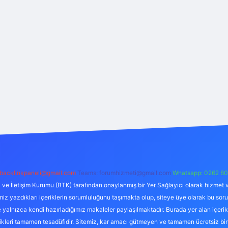
backlinkpaneli@gmail.com
Teams:
forumhizmeti@gmail.com
Whatsapp: 0262 60
i ve İletişim Kurumu (BTK) tarafından onaylanmış bir Yer Sağlayıcı olarak hizmet v
azdıkları içeriklerin sorumluluğunu taşımakta olup, siteye üye olarak bu sorumlul
e yalnızca kendi hazırladığımız makaleler paylaşılmaktadır. Burada yer alan içeri
likleri tamamen tesadüfidir. Sitemiz, kar amacı gütmeyen ve tamamen ücretsiz bir