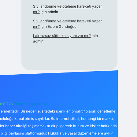
Sıvılar dönme ve öteleme hareketi yapar
mı ?
için
admin
Sıvılar dönme ve öteleme hareketi yapar
mı ?
için
Eslem Gündoğdu
Laktozsuz sütte kalsiyum var mı ?
için
admin
6 0 726
Telegram: @karabul
ermektedir. Bu nedenle, sitedeki içerikleri proaktif olarak denetleme
uğu kabul etmiş sayılırlar. Bu internet sitesi, herhangi bir marka,
kler haber niteliği taşımamakta olup, gerçek kurum ve kişiler hakkında
 bilgi paylaşım platformudur. Hukuka ve yasal düzenlemelere aykırı