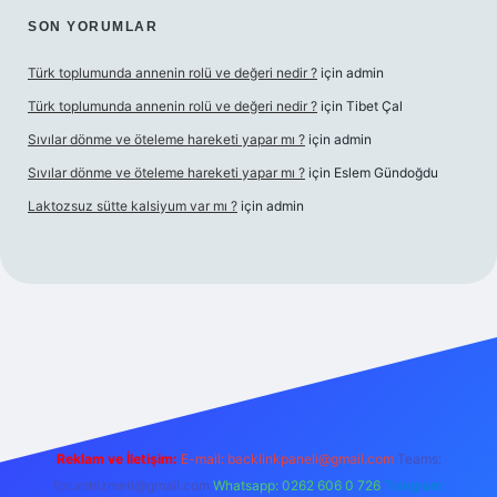
SON YORUMLAR
Türk toplumunda annenin rolü ve değeri nedir ?
için
admin
Türk toplumunda annenin rolü ve değeri nedir ?
için
Tibet Çal
Sıvılar dönme ve öteleme hareketi yapar mı ?
için
admin
Sıvılar dönme ve öteleme hareketi yapar mı ?
için
Eslem Gündoğdu
Laktozsuz sütte kalsiyum var mı ?
için
admin
iş
Reklam ve İletişim:
E-mail:
backlinkpaneli@gmail.com
Teams:
forumhizmeti@gmail.com
Whatsapp: 0262 606 0 726
Telegram: