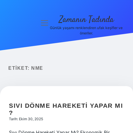
Zamanın Tadında
menüyü
aç
Günlük yaşamı renklendiren ufak keşifler ve
öneriler.
Anasayfa
Gizlilik
Politikası
ETIKET:
NME
Yasal Uyarı
Hakkımızda
SIVI DÖNME HAREKETI YAPAR MI
?
Tarih: Ekim 30, 2025
Sıvı Dönme Hareketi Yapar Mı? Ekonomik Bir