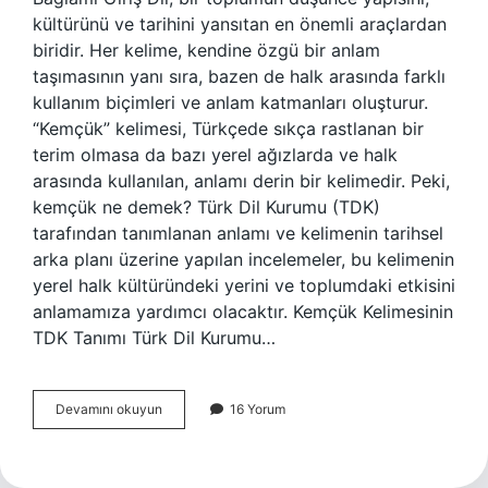
kültürünü ve tarihini yansıtan en önemli araçlardan
biridir. Her kelime, kendine özgü bir anlam
taşımasının yanı sıra, bazen de halk arasında farklı
kullanım biçimleri ve anlam katmanları oluşturur.
“Kemçük” kelimesi, Türkçede sıkça rastlanan bir
terim olmasa da bazı yerel ağızlarda ve halk
arasında kullanılan, anlamı derin bir kelimedir. Peki,
kemçük ne demek? Türk Dil Kurumu (TDK)
tarafından tanımlanan anlamı ve kelimenin tarihsel
arka planı üzerine yapılan incelemeler, bu kelimenin
yerel halk kültüründeki yerini ve toplumdaki etkisini
anlamamıza yardımcı olacaktır. Kemçük Kelimesinin
TDK Tanımı Türk Dil Kurumu…
Kak
Devamını okuyun
16 Yorum
neye
denir
?