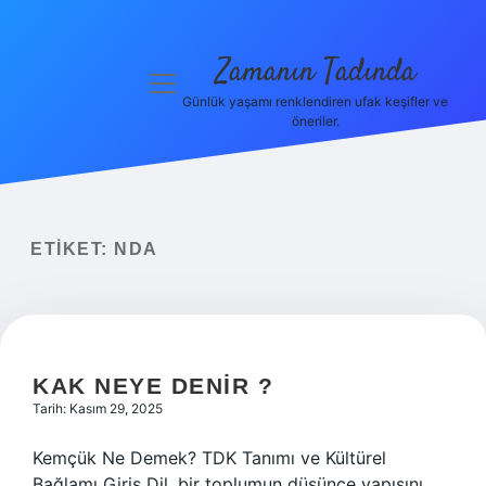
Zamanın Tadında
menüyü
aç
Günlük yaşamı renklendiren ufak keşifler ve
öneriler.
Anasayfa
Gizlilik
Politikası
ETIKET:
NDA
Yasal Uyarı
Hakkımızda
KAK NEYE DENIR ?
Tarih: Kasım 29, 2025
Kemçük Ne Demek? TDK Tanımı ve Kültürel
Bağlamı Giriş Dil, bir toplumun düşünce yapısını,