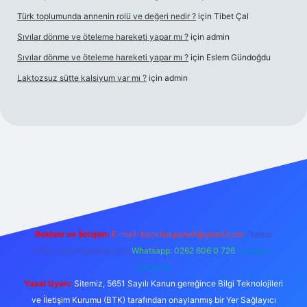
Türk toplumunda annenin rolü ve değeri nedir ?
için
Tibet Çal
Sıvılar dönme ve öteleme hareketi yapar mı ?
için
admin
Sıvılar dönme ve öteleme hareketi yapar mı ?
için
Eslem Gündoğdu
Laktozsuz sütte kalsiyum var mı ?
için
admin
bet mobil giriş
Reklam ve İletişim:
E-mail:
backlinkpaneli@gmail.com
Teams:
forumhizmeti@gmail.com
Whatsapp: 0262 606 0 726
Telegram:
@karabul
Yasal Uyarı:
Sitemiz, 5651 Sayılı Kanun gereğince Bilgi Teknolojileri
ve İletişim Kurumu (BTK) tarafından onaylanmış bir Yer Sağlayıcı