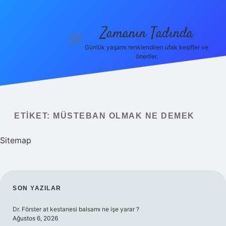
Zamanın Tadında
menüyü
aç
Günlük yaşamı renklendiren ufak keşifler ve
öneriler.
Anasayfa
Gizlilik
Politikası
ETIKET:
MÜSTEBAN OLMAK NE DEMEK
Yasal Uyarı
Sitemap
Hakkımızda
SIDEBAR
SON YAZILAR
Dr. Förster at kestanesi balsamı ne işe yarar ?
Ağustos 6, 2026