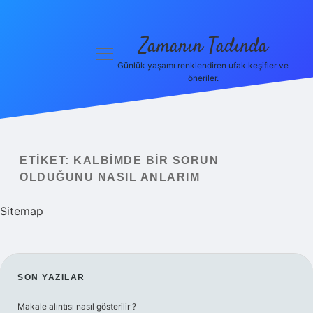
Zamanın Tadında
menüyü
aç
Günlük yaşamı renklendiren ufak keşifler ve
öneriler.
Anasayfa
Gizlilik
Politikası
ETIKET:
KALBIMDE BIR SORUN
Yasal Uyarı
OLDUĞUNU NASIL ANLARIM
Hakkımızda
Sitemap
SIDEBAR
SON YAZILAR
Makale alıntısı nasıl gösterilir ?