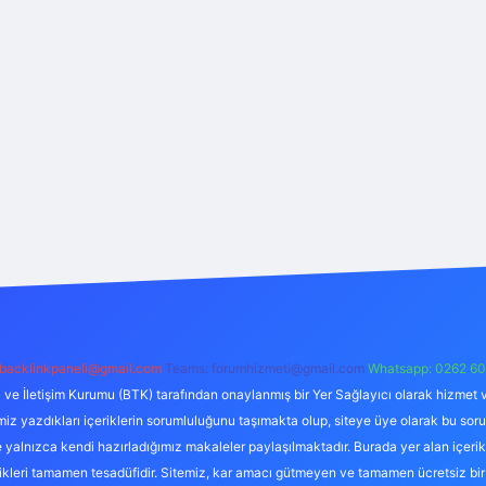
backlinkpaneli@gmail.com
Teams:
forumhizmeti@gmail.com
Whatsapp: 0262 60
i ve İletişim Kurumu (BTK) tarafından onaylanmış bir Yer Sağlayıcı olarak hizmet v
azdıkları içeriklerin sorumluluğunu taşımakta olup, siteye üye olarak bu sorumlul
e yalnızca kendi hazırladığımız makaleler paylaşılmaktadır. Burada yer alan içeri
likleri tamamen tesadüfidir. Sitemiz, kar amacı gütmeyen ve tamamen ücretsiz bir