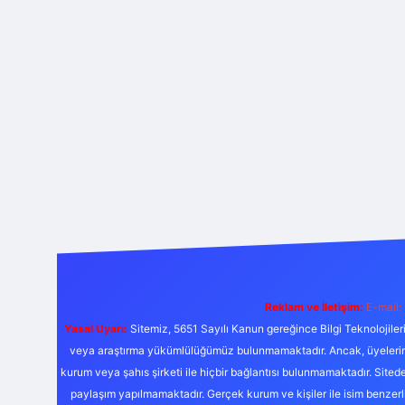
Reklam ve İletişim:
E-mail:
Yasal Uyarı:
Sitemiz, 5651 Sayılı Kanun gereğince Bilgi Teknolojiler
veya araştırma yükümlülüğümüz bulunmamaktadır. Ancak, üyelerimiz y
kurum veya şahıs şirketi ile hiçbir bağlantısı bulunmamaktadır. Sited
paylaşım yapılmamaktadır. Gerçek kurum ve kişiler ile isim benzer