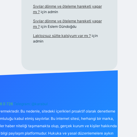
Sıvılar dönme ve öteleme hareketi yapar
mı ?
için
admin
Sıvılar dönme ve öteleme hareketi yapar
mı ?
için
Eslem Gündoğdu
Laktozsuz sütte kalsiyum var mı ?
için
admin
6 0 726
Telegram: @karabul
ermektedir. Bu nedenle, sitedeki içerikleri proaktif olarak denetleme
uğu kabul etmiş sayılırlar. Bu internet sitesi, herhangi bir marka,
kler haber niteliği taşımamakta olup, gerçek kurum ve kişiler hakkında
 bilgi paylaşım platformudur. Hukuka ve yasal düzenlemelere aykırı