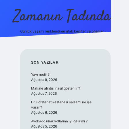
Zamanın Tadında
Günlük yaşamı renklendiren ufak keşifler ve öneriler.
ilbet mobil giriş
SIDEBAR
SON YAZILAR
Yavı nedir ?
Ağustos 9, 2026
Makale alıntısı nasıl gösterilir ?
Ağustos 7, 2026
Dr. Förster at kestanesi balsamı ne işe
yarar ?
Ağustos 6, 2026
Avokado idrar yollarına iyi gelir mi ?
Ağustos 5, 2026