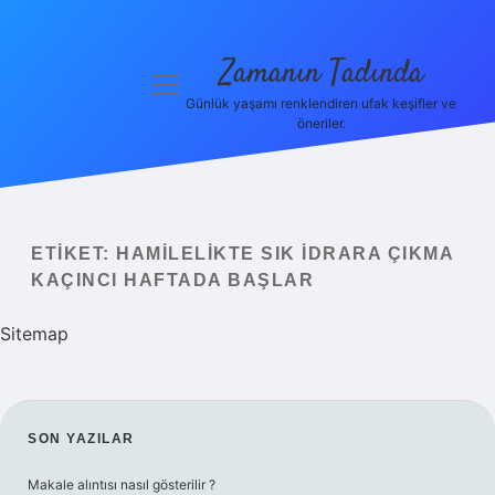
Zamanın Tadında
menüyü
aç
Günlük yaşamı renklendiren ufak keşifler ve
öneriler.
Anasayfa
Gizlilik
Politikası
ETIKET:
HAMILELIKTE SIK IDRARA ÇIKMA
Yasal Uyarı
KAÇINCI HAFTADA BAŞLAR
Hakkımızda
Sitemap
SIDEBAR
SON YAZILAR
Makale alıntısı nasıl gösterilir ?