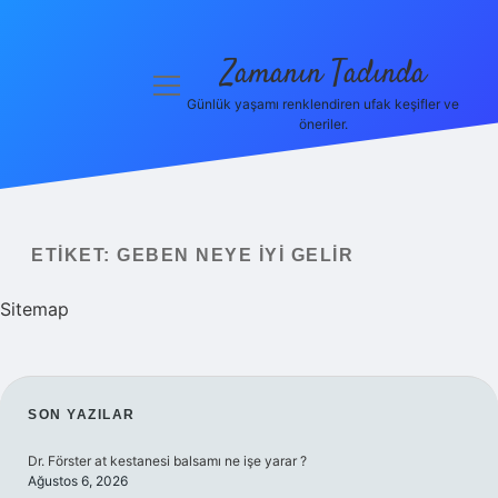
Zamanın Tadında
menüyü
aç
Günlük yaşamı renklendiren ufak keşifler ve
öneriler.
Anasayfa
Gizlilik
Politikası
ETIKET:
GEBEN NEYE IYI GELIR
Yasal Uyarı
Sitemap
Hakkımızda
SIDEBAR
SON YAZILAR
Dr. Förster at kestanesi balsamı ne işe yarar ?
Ağustos 6, 2026