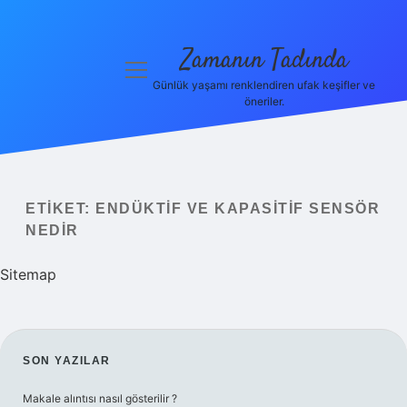
Zamanın Tadında
menüyü
aç
Günlük yaşamı renklendiren ufak keşifler ve
öneriler.
Anasayfa
Gizlilik
Politikası
ETIKET:
ENDÜKTIF VE KAPASITIF SENSÖR
Yasal Uyarı
NEDIR
Hakkımızda
Sitemap
SIDEBAR
SON YAZILAR
Makale alıntısı nasıl gösterilir ?