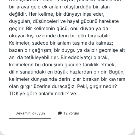
bir araya gelerek anlam oluşturduğu bir alan
değildir. Her kelime, bir dünyayı inşa eder,
duyguları, düşünceleri ve hayal gücünü harekete
geçirir. Bir kelimenin gücü, onu duyan ya da
okuyan kişi üzerinde derin bir etki bırakabilir.
Kelimeler, sadece bir anlam taşımakla kalmaz;
bazen bir çağrışım, bir duygu ya da bir geçmişe ait
anı da tetikleyebilirler. Bir edebiyatçı olarak,
kelimelerin bu dönüşüm gücüne tanıklık etmek,
dilin sanatındaki en büyük hazlardan biridir. Bugün,
kelimeler dünyasında derin izler bırakan bir kavram
olan gırgır üzerine duracağız. Peki, gırgır nedir?
TDK’ye göre anlamı nedir? Ve…
Gırgır
Devamını okuyun
12 Yorum
ne
demek
TDK
?