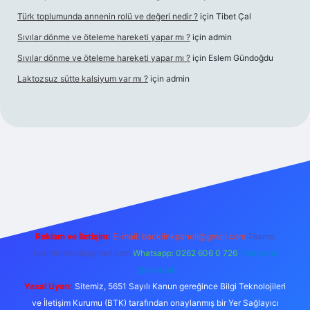
Türk toplumunda annenin rolü ve değeri nedir ?
için
Tibet Çal
Sıvılar dönme ve öteleme hareketi yapar mı ?
için
admin
Sıvılar dönme ve öteleme hareketi yapar mı ?
için
Eslem Gündoğdu
Laktozsuz sütte kalsiyum var mı ?
için
admin
et mobil giriş
Reklam ve İletişim:
E-mail:
backlinkpaneli@gmail.com
Teams:
forumhizmeti@gmail.com
Whatsapp: 0262 606 0 726
Telegram:
@karabul
Yasal Uyarı:
Sitemiz, 5651 Sayılı Kanun gereğince Bilgi Teknolojileri
ve İletişim Kurumu (BTK) tarafından onaylanmış bir Yer Sağlayıcı