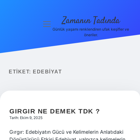
Zamanın Tadında
menüyü
aç
Günlük yaşamı renklendiren ufak keşifler ve
öneriler.
Anasayfa
Gizlilik
Politikası
ETIKET:
EDEBIYAT
Yasal Uyarı
Hakkımızda
GIRGIR NE DEMEK TDK ?
Tarih: Ekim 9, 2025
Gırgır: Edebiyatın Gücü ve Kelimelerin Anlatıdaki
Dönüştürücü Etkisi Edebiyat, yalnızca kelimelerin