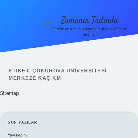
Zamanın Tadında
menüyü
aç
Günlük yaşamı renklendiren ufak keşifler ve
öneriler.
Anasayfa
Gizlilik
Politikası
ETIKET:
ÇUKUROVA ÜNIVERSITESI
Yasal Uyarı
MERKEZE KAÇ KM
Hakkımızda
Sitemap
SIDEBAR
SON YAZILAR
Yavı nedir ?