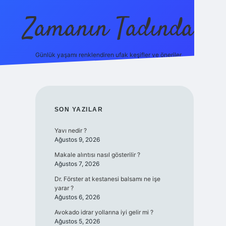
Zamanın Tadında
Günlük yaşamı renklendiren ufak keşifler ve öneriler.
ilbet mobil giriş
SIDEBAR
SON YAZILAR
Yavı nedir ?
Ağustos 9, 2026
Makale alıntısı nasıl gösterilir ?
Ağustos 7, 2026
Dr. Förster at kestanesi balsamı ne işe
yarar ?
Ağustos 6, 2026
Avokado idrar yollarına iyi gelir mi ?
Ağustos 5, 2026