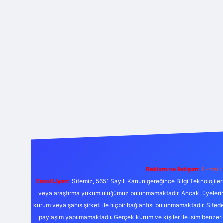
Reklam ve İletişim:
E-mail:
Yasal Uyarı:
Sitemiz, 5651 Sayılı Kanun gereğince Bilgi Teknolojiler
veya araştırma yükümlülüğümüz bulunmamaktadır. Ancak, üyelerimiz y
kurum veya şahıs şirketi ile hiçbir bağlantısı bulunmamaktadır. Sited
paylaşım yapılmamaktadır. Gerçek kurum ve kişiler ile isim benzer