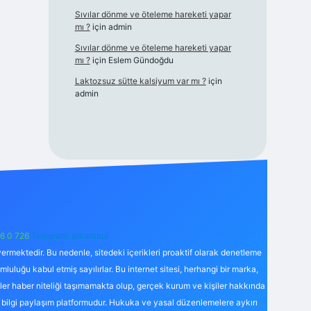
Sıvılar dönme ve öteleme hareketi yapar
mı ?
için
admin
Sıvılar dönme ve öteleme hareketi yapar
mı ?
için
Eslem Gündoğdu
Laktozsuz sütte kalsiyum var mı ?
için
admin
6 0 726
Telegram: @karabul
ermektedir. Bu nedenle, sitedeki içerikleri proaktif olarak denetleme
uğu kabul etmiş sayılırlar. Bu internet sitesi, herhangi bir marka,
kler haber niteliği taşımamakta olup, gerçek kurum ve kişiler hakkında
 bilgi paylaşım platformudur. Hukuka ve yasal düzenlemelere aykırı