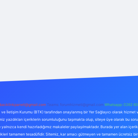
backlinkpaneli@gmail.com
Teams:
forumhizmeti@gmail.com
Whatsapp: 0262 60
i ve İletişim Kurumu (BTK) tarafından onaylanmış bir Yer Sağlayıcı olarak hizmet v
azdıkları içeriklerin sorumluluğunu taşımakta olup, siteye üye olarak bu sorumlul
e yalnızca kendi hazırladığımız makaleler paylaşılmaktadır. Burada yer alan içeri
likleri tamamen tesadüfidir. Sitemiz, kar amacı gütmeyen ve tamamen ücretsiz bir