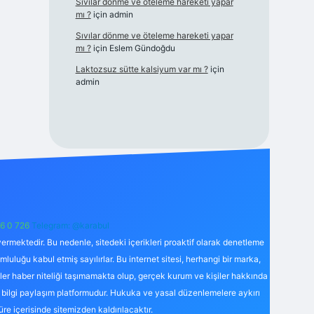
Sıvılar dönme ve öteleme hareketi yapar
mı ?
için
admin
Sıvılar dönme ve öteleme hareketi yapar
mı ?
için
Eslem Gündoğdu
Laktozsuz sütte kalsiyum var mı ?
için
admin
6 0 726
Telegram: @karabul
ermektedir. Bu nedenle, sitedeki içerikleri proaktif olarak denetleme
uğu kabul etmiş sayılırlar. Bu internet sitesi, herhangi bir marka,
kler haber niteliği taşımamakta olup, gerçek kurum ve kişiler hakkında
 bilgi paylaşım platformudur. Hukuka ve yasal düzenlemelere aykırı
süre içerisinde sitemizden kaldırılacaktır.