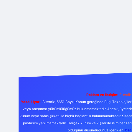
Reklam ve İletişim:
E-mail:
Yasal Uyarı:
Sitemiz, 5651 Sayılı Kanun gereğince Bilgi Teknolojiler
veya araştırma yükümlülüğümüz bulunmamaktadır. Ancak, üyelerimiz y
kurum veya şahıs şirketi ile hiçbir bağlantısı bulunmamaktadır. Sited
paylaşım yapılmamaktadır. Gerçek kurum ve kişiler ile isim benzer
olduğunu düşündüğünüz içerikleri,
bac