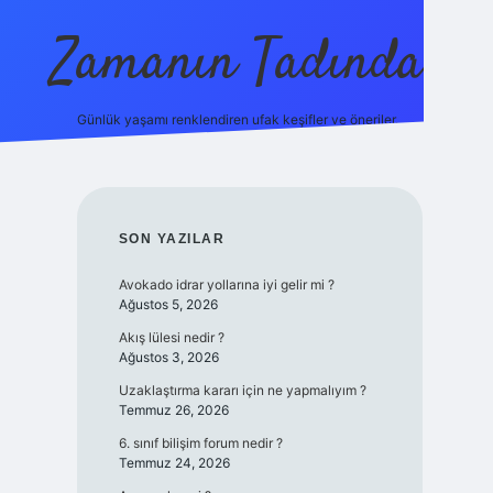
Zamanın Tadında
Günlük yaşamı renklendiren ufak keşifler ve öneriler.
ilbet mobil giriş
SIDEBAR
SON YAZILAR
Avokado idrar yollarına iyi gelir mi ?
Ağustos 5, 2026
Akış lülesi nedir ?
Ağustos 3, 2026
Uzaklaştırma kararı için ne yapmalıyım ?
Temmuz 26, 2026
6. sınıf bilişim forum nedir ?
Temmuz 24, 2026