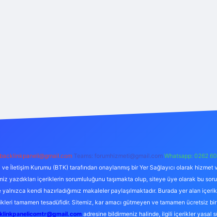
backlinkpaneli@gmail.com
Teams:
forumhizmeti@gmail.com
Whatsapp: 0262 60
i ve İletişim Kurumu (BTK) tarafından onaylanmış bir Yer Sağlayıcı olarak hizmet v
azdıkları içeriklerin sorumluluğunu taşımakta olup, siteye üye olarak bu sorumlul
e yalnızca kendi hazırladığımız makaleler paylaşılmaktadır. Burada yer alan içeri
likleri tamamen tesadüfidir. Sitemiz, kar amacı gütmeyen ve tamamen ücretsiz bir
klinkpanelicomtr@gmail.com
adresine bildirmeniz halinde, ilgili içerikler yasal 