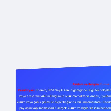
Reklam ve İletişim:
E-mail:
Yasal Uyarı:
Sitemiz, 5651 Sayılı Kanun gereğince Bilgi Teknolojiler
veya araştırma yükümlülüğümüz bulunmamaktadır. Ancak, üyelerimiz y
kurum veya şahıs şirketi ile hiçbir bağlantısı bulunmamaktadır. Sited
paylaşım yapılmamaktadır. Gerçek kurum ve kişiler ile isim benzer