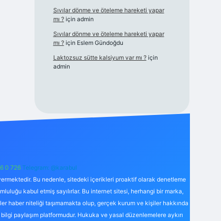
Sıvılar dönme ve öteleme hareketi yapar
mı ?
için
admin
Sıvılar dönme ve öteleme hareketi yapar
mı ?
için
Eslem Gündoğdu
Laktozsuz sütte kalsiyum var mı ?
için
admin
6 0 726
Telegram: @karabul
ermektedir. Bu nedenle, sitedeki içerikleri proaktif olarak denetleme
uğu kabul etmiş sayılırlar. Bu internet sitesi, herhangi bir marka,
kler haber niteliği taşımamakta olup, gerçek kurum ve kişiler hakkında
 bilgi paylaşım platformudur. Hukuka ve yasal düzenlemelere aykırı