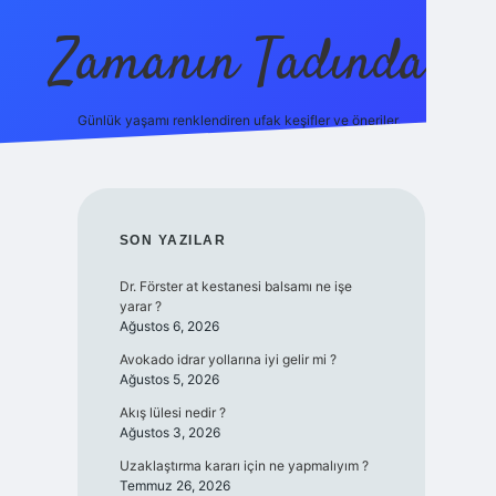
Zamanın Tadında
Günlük yaşamı renklendiren ufak keşifler ve öneriler.
ilbet mobil giriş
SIDEBAR
SON YAZILAR
Dr. Förster at kestanesi balsamı ne işe
yarar ?
Ağustos 6, 2026
Avokado idrar yollarına iyi gelir mi ?
Ağustos 5, 2026
Akış lülesi nedir ?
Ağustos 3, 2026
Uzaklaştırma kararı için ne yapmalıyım ?
Temmuz 26, 2026