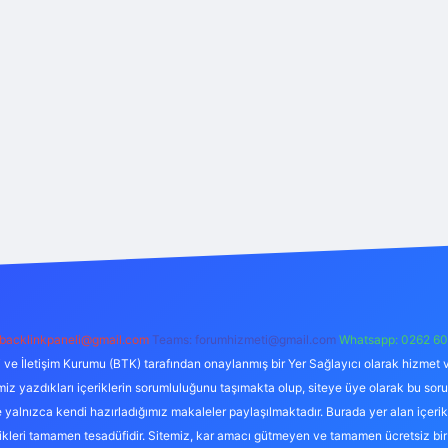
backlinkpaneli@gmail.com
Teams:
forumhizmeti@gmail.com
Whatsapp: 0262 60
i ve İletişim Kurumu (BTK) tarafından onaylanmış bir Yer Sağlayıcı olarak hizmet v
azdıkları içeriklerin sorumluluğunu taşımakta olup, siteye üye olarak bu sorumlul
e yalnızca kendi hazırladığımız makaleler paylaşılmaktadır. Burada yer alan içeri
likleri tamamen tesadüfidir. Sitemiz, kar amacı gütmeyen ve tamamen ücretsiz bir