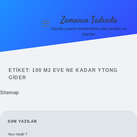
Zamanın Tadında
menüyü
aç
Günlük yaşamı renklendiren ufak keşifler ve
öneriler.
Anasayfa
Gizlilik
Politikası
ETIKET:
100 M2 EVE NE KADAR YTONG
Yasal Uyarı
GIDER
Hakkımızda
Sitemap
SIDEBAR
SON YAZILAR
Yavı nedir ?