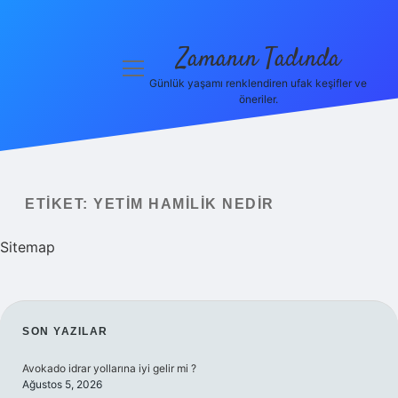
Zamanın Tadında
menüyü
aç
Günlük yaşamı renklendiren ufak keşifler ve
öneriler.
Anasayfa
Gizlilik
Politikası
ETIKET:
YETIM HAMILIK NEDIR
Yasal Uyarı
Sitemap
Hakkımızda
SIDEBAR
SON YAZILAR
Avokado idrar yollarına iyi gelir mi ?
Ağustos 5, 2026