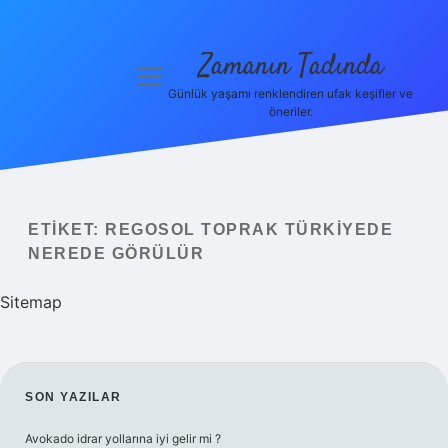
Zamanın Tadında
menüyü
aç
Günlük yaşamı renklendiren ufak keşifler ve
öneriler.
Anasayfa
Gizlilik
Politikası
ETIKET:
REGOSOL TOPRAK TÜRKIYEDE
Yasal Uyarı
NEREDE GÖRÜLÜR
Hakkımızda
Sitemap
SIDEBAR
SON YAZILAR
Avokado idrar yollarına iyi gelir mi ?