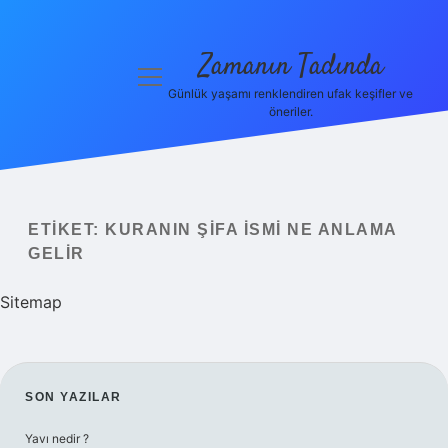
Zamanın Tadında
menüyü
aç
Günlük yaşamı renklendiren ufak keşifler ve
öneriler.
Anasayfa
Gizlilik
Politikası
ETIKET:
KURANIN ŞIFA ISMI NE ANLAMA
Yasal Uyarı
GELIR
Hakkımızda
Sitemap
SIDEBAR
SON YAZILAR
Yavı nedir ?