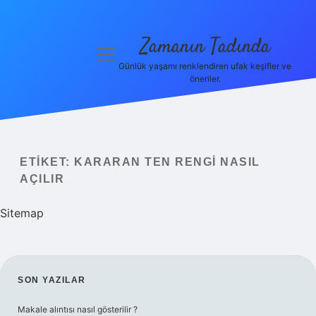
Zamanın Tadında
menüyü
aç
Günlük yaşamı renklendiren ufak keşifler ve
öneriler.
Anasayfa
Gizlilik
Politikası
ETIKET:
KARARAN TEN RENGI NASIL
Yasal Uyarı
AÇILIR
Hakkımızda
Sitemap
SIDEBAR
SON YAZILAR
Makale alıntısı nasıl gösterilir ?