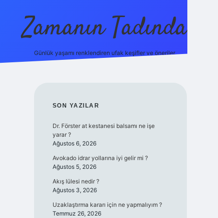
Zamanın Tadında
Günlük yaşamı renklendiren ufak keşifler ve öneriler.
ilbet mobil giriş
SIDEBAR
SON YAZILAR
Dr. Förster at kestanesi balsamı ne işe
yarar ?
Ağustos 6, 2026
Avokado idrar yollarına iyi gelir mi ?
Ağustos 5, 2026
Akış lülesi nedir ?
Ağustos 3, 2026
Uzaklaştırma kararı için ne yapmalıyım ?
Temmuz 26, 2026