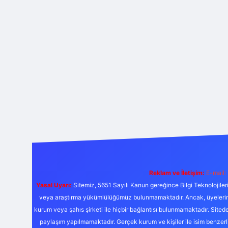
Reklam ve İletişim:
E-mail:
Yasal Uyarı:
Sitemiz, 5651 Sayılı Kanun gereğince Bilgi Teknolojiler
veya araştırma yükümlülüğümüz bulunmamaktadır. Ancak, üyelerimiz y
kurum veya şahıs şirketi ile hiçbir bağlantısı bulunmamaktadır. Sited
paylaşım yapılmamaktadır. Gerçek kurum ve kişiler ile isim benzer