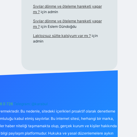
Sıvılar dönme ve öteleme hareketi yapar
mı ?
için
admin
Sıvılar dönme ve öteleme hareketi yapar
mı ?
için
Eslem Gündoğdu
Laktozsuz sütte kalsiyum var mı ?
için
admin
6 0 726
Telegram: @karabul
ermektedir. Bu nedenle, sitedeki içerikleri proaktif olarak denetleme
uğu kabul etmiş sayılırlar. Bu internet sitesi, herhangi bir marka,
kler haber niteliği taşımamakta olup, gerçek kurum ve kişiler hakkında
 bilgi paylaşım platformudur. Hukuka ve yasal düzenlemelere aykırı