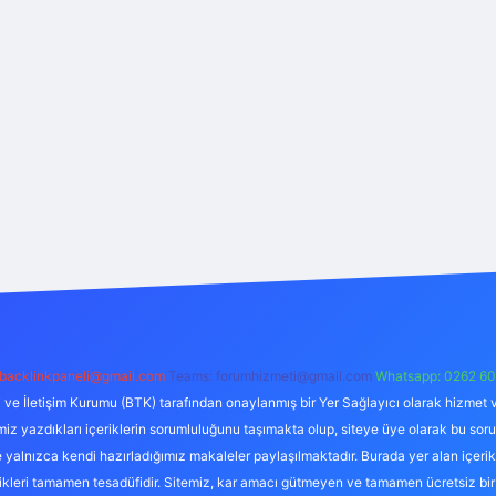
backlinkpaneli@gmail.com
Teams:
forumhizmeti@gmail.com
Whatsapp: 0262 60
i ve İletişim Kurumu (BTK) tarafından onaylanmış bir Yer Sağlayıcı olarak hizmet v
azdıkları içeriklerin sorumluluğunu taşımakta olup, siteye üye olarak bu sorumlul
e yalnızca kendi hazırladığımız makaleler paylaşılmaktadır. Burada yer alan içeri
likleri tamamen tesadüfidir. Sitemiz, kar amacı gütmeyen ve tamamen ücretsiz bir