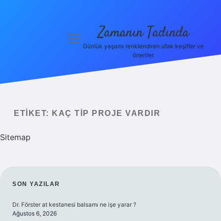
Zamanın Tadında
menüyü
aç
Günlük yaşamı renklendiren ufak keşifler ve
öneriler.
Anasayfa
Gizlilik
Politikası
ETIKET:
KAÇ TIP PROJE VARDIR
Yasal Uyarı
Sitemap
Hakkımızda
SIDEBAR
SON YAZILAR
Dr. Förster at kestanesi balsamı ne işe yarar ?
Ağustos 6, 2026