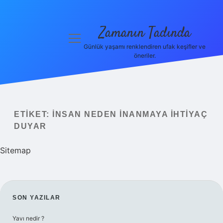
Zamanın Tadında
menüyü
aç
Günlük yaşamı renklendiren ufak keşifler ve
öneriler.
Anasayfa
Gizlilik
Politikası
ETIKET:
İNSAN NEDEN INANMAYA IHTIYAÇ
Yasal Uyarı
DUYAR
Hakkımızda
Sitemap
SIDEBAR
SON YAZILAR
Yavı nedir ?