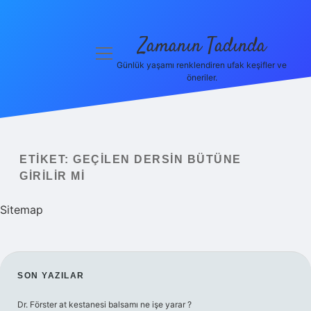
Zamanın Tadında
menüyü
aç
Günlük yaşamı renklendiren ufak keşifler ve
öneriler.
Anasayfa
Gizlilik
Politikası
ETIKET:
GEÇILEN DERSIN BÜTÜNE
Yasal Uyarı
GIRILIR MI
Hakkımızda
Sitemap
SIDEBAR
SON YAZILAR
Dr. Förster at kestanesi balsamı ne işe yarar ?