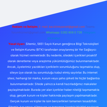
l giriş
Reklam ve İletişim:
E-mail:
backlinkpaneli@gmail.com
Teams:
forumhizmeti@gmail.com
Whatsapp: 0262 606 0 726
Telegram:
@karabul
Yasal Uyarı:
Sitemiz, 5651 Sayılı Kanun gereğince Bilgi Teknolojileri
ve İletişim Kurumu (BTK) tarafından onaylanmış bir Yer Sağlayıcı
olarak hizmet vermektedir. Bu nedenle, sitedeki içerikleri proaktif
olarak denetleme veya araştırma yükümlülüğümüz bulunmamaktadır.
Ancak, üyelerimiz yazdıkları içeriklerin sorumluluğunu taşımakta olup,
siteye üye olarak bu sorumluluğu kabul etmiş sayılırlar. Bu internet
sitesi, herhangi bir marka, kurum veya şahıs şirketi ile hiçbir bağlantısı
bulunmamaktadır. Sitede yalnızca kendi hazırladığımız makaleler
paylaşılmaktadır. Burada yer alan içerikler haber niteliği taşımamakta
olup, gerçek kurum ve kişiler hakkında paylaşım yapılmamaktadır.
Gerçek kurum ve kişiler ile isim benzerlikleri tamamen tesadüfidir.
Sitemiz, kar amacı gütmeyen ve tamamen ücretsiz bir bilgi paylaşım