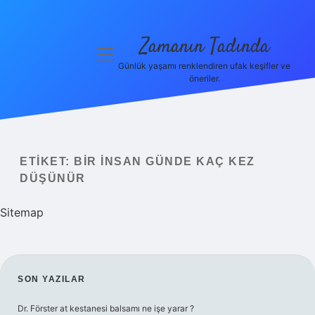
Zamanın Tadında
menüyü
aç
Günlük yaşamı renklendiren ufak keşifler ve
öneriler.
Anasayfa
Gizlilik
Politikası
ETIKET:
BIR INSAN GÜNDE KAÇ KEZ
Yasal Uyarı
DÜŞÜNÜR
Hakkımızda
Sitemap
SIDEBAR
SON YAZILAR
Dr. Förster at kestanesi balsamı ne işe yarar ?