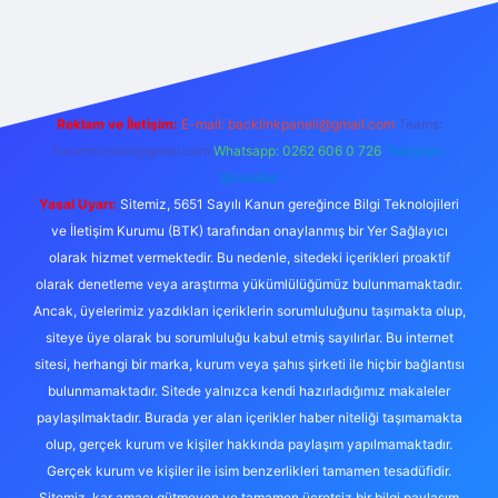
ilbet mobil giriş
Reklam ve İletişim:
E-mail:
backlinkpaneli@gmail.com
Teams:
forumhizmeti@gmail.com
Whatsapp: 0262 606 0 726
Telegram:
@karabul
Yasal Uyarı:
Sitemiz, 5651 Sayılı Kanun gereğince Bilgi Teknolojileri
ve İletişim Kurumu (BTK) tarafından onaylanmış bir Yer Sağlayıcı
olarak hizmet vermektedir. Bu nedenle, sitedeki içerikleri proaktif
olarak denetleme veya araştırma yükümlülüğümüz bulunmamaktadır.
Ancak, üyelerimiz yazdıkları içeriklerin sorumluluğunu taşımakta olup,
siteye üye olarak bu sorumluluğu kabul etmiş sayılırlar. Bu internet
sitesi, herhangi bir marka, kurum veya şahıs şirketi ile hiçbir bağlantısı
bulunmamaktadır. Sitede yalnızca kendi hazırladığımız makaleler
paylaşılmaktadır. Burada yer alan içerikler haber niteliği taşımamakta
olup, gerçek kurum ve kişiler hakkında paylaşım yapılmamaktadır.
Gerçek kurum ve kişiler ile isim benzerlikleri tamamen tesadüfidir.
Sitemiz, kar amacı gütmeyen ve tamamen ücretsiz bir bilgi paylaşım