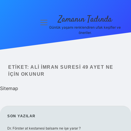
Zamanın Tadında
menüyü
aç
Günlük yaşamı renklendiren ufak keşifler ve
öneriler.
Anasayfa
Gizlilik
Politikası
ETIKET:
ALI İMRAN SURESI 49 AYET NE
Yasal Uyarı
IÇIN OKUNUR
Hakkımızda
Sitemap
SIDEBAR
SON YAZILAR
Dr. Förster at kestanesi balsamı ne işe yarar ?