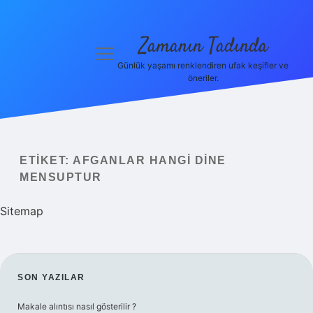
Zamanın Tadında
menüyü
aç
Günlük yaşamı renklendiren ufak keşifler ve
öneriler.
Anasayfa
Gizlilik
Politikası
ETIKET:
AFGANLAR HANGI DINE
Yasal Uyarı
MENSUPTUR
Hakkımızda
Sitemap
SIDEBAR
SON YAZILAR
Makale alıntısı nasıl gösterilir ?