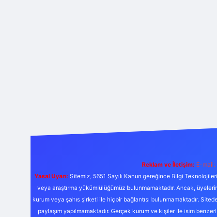
Reklam ve İletişim:
E-mail:
Yasal Uyarı:
Sitemiz, 5651 Sayılı Kanun gereğince Bilgi Teknolojiler
veya araştırma yükümlülüğümüz bulunmamaktadır. Ancak, üyelerimiz y
kurum veya şahıs şirketi ile hiçbir bağlantısı bulunmamaktadır. Sited
paylaşım yapılmamaktadır. Gerçek kurum ve kişiler ile isim benzer