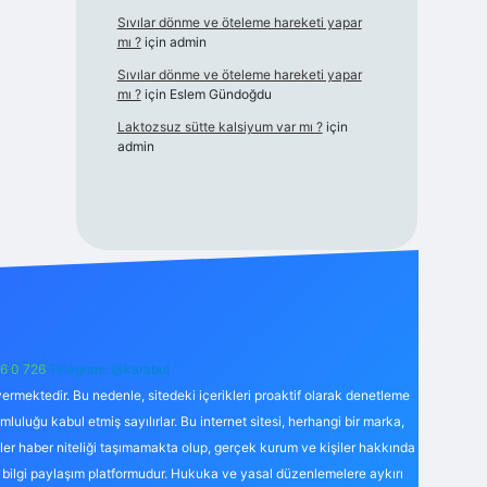
Sıvılar dönme ve öteleme hareketi yapar
mı ?
için
admin
Sıvılar dönme ve öteleme hareketi yapar
mı ?
için
Eslem Gündoğdu
Laktozsuz sütte kalsiyum var mı ?
için
admin
6 0 726
Telegram: @karabul
ermektedir. Bu nedenle, sitedeki içerikleri proaktif olarak denetleme
uğu kabul etmiş sayılırlar. Bu internet sitesi, herhangi bir marka,
kler haber niteliği taşımamakta olup, gerçek kurum ve kişiler hakkında
 bilgi paylaşım platformudur. Hukuka ve yasal düzenlemelere aykırı