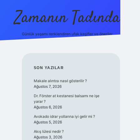
Zamanın Tadında
Günlük yaşamı renklendiren ufak keşifler ve öneriler.
ilbet mobil giriş
SIDEBAR
SON YAZILAR
Makale alıntısı nasıl gösterilir ?
Ağustos 7, 2026
Dr. Förster at kestanesi balsamı ne işe
yarar ?
Ağustos 6, 2026
Avokado idrar yollarına iyi gelir mi ?
Ağustos 5, 2026
Akış lülesi nedir ?
Ağustos 3, 2026