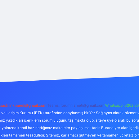
backlinkpaneli@gmail.com
Teams:
forumhizmeti@gmail.com
Whatsapp: 0262 60
i ve İletişim Kurumu (BTK) tarafından onaylanmış bir Yer Sağlayıcı olarak hizmet v
azdıkları içeriklerin sorumluluğunu taşımakta olup, siteye üye olarak bu sorumlul
e yalnızca kendi hazırladığımız makaleler paylaşılmaktadır. Burada yer alan içeri
likleri tamamen tesadüfidir. Sitemiz, kar amacı gütmeyen ve tamamen ücretsiz bir